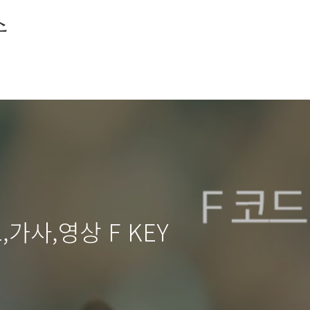
소
가사,영상 F KEY