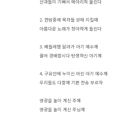
산과들이 기뻐서 메아리쳐 울린다
2. 한밤중에 목자들 양떼 지킬때
아름다운 노래가 청아하게 들린다
3. 베들레헴 달려가 아기 예수께
꿇어 경배합시다 탄생하신 아기께
4. 구유안에 누이신 어린 아기 예수께
우리들도 다함께 기쁜 찬송 부르자
영광을 높이 계신 주께
영광을 높이 계신 주님께