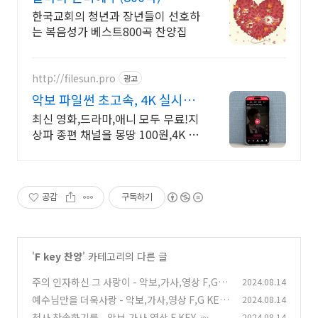
한국교회의 청년과 장년들이 선호하
는 복음성가 베스트800곡 찬양집
http://filesun.pro
광고
악보 파일썬 초고속, 4K 실시간
보기!
최신 영화,드라마,애니 모두 무료!지
상파 종편 채널을 몽땅 100원,4K 스
트리밍
공감
구독하기
'
F key 찬양
' 카테고리의 다른 글
주의 인자하신 그 사랑이 - 악보,가사,영상 F,G K
2024.08.14
EY
예수님만을 더욱사랑 - 악보,가사,영상 F,G KEY
2024.08.14
(0)
천사 찬송하기를 - 악보,가사,영상 F KEY
2024.08.14
(0)