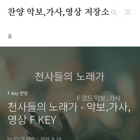
본문 바로가기
찬양 악보,가사,영상 저장소
홈
F key 찬양
천사들의 노래가 - 악보,가사,
영상 F KEY
by 브니엘 1995
2024. 8. 14.