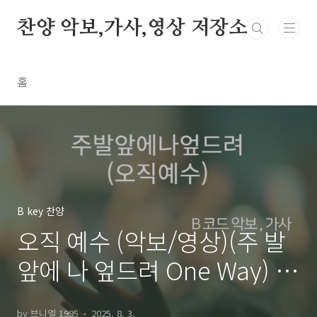
본문 바로가기
찬양 악보,가사,영상 저장소
홈
B key 찬양
오직 예수 (악보/영상)(주 발
앞에 나 엎드려 One Way) –
디사이플스/뉴제너레이션(천
by 브니엘 1995
2025. 8. 3.