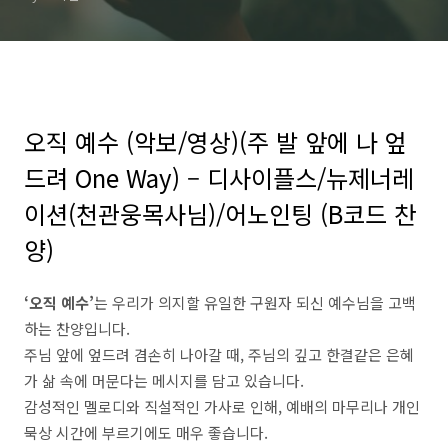
관웅목사님)/어노인팅 (B코
드 찬양)
오직 예수 (악보/영상)(주 발 앞에 나 엎
드려 One Way) – 디사이플스/뉴제너레
이션(천관웅목사님)/어노인팅 (B코드 찬
양)
‘오직 예수’
는 우리가 의지할 유일한 구원자 되신 예수님을 고백
하는 찬양입니다.
주님 앞에 엎드려 겸손히 나아갈 때, 주님의 깊고 한결같은 은혜
가 삶 속에 머문다는 메시지를 담고 있습니다.
감성적인 멜로디와 직설적인 가사로 인해, 예배의 마무리나 개인
묵상 시간에 부르기에도 매우 좋습니다.