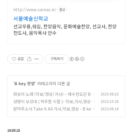
http://www.samas.kr
광고
서울예술신학교
선교무용,워십, 찬양음악, 문화예술찬양, 선교사, 찬양
전도사, 음악목사 안수
공감
구독하기
'
B key 찬양
' 카테고리의 다른 글
파송의 노래 (악보/영상/가사) – 예수전도단 Bm
2025.08.02
코드 찬양
성령이 오셨네 ( 허무한 시절 )- 악보,가사,영상 B
2023.10.26
(0)
b KEY
받아주소서 Take It All 가사,악보,영상 - B key
2023.08.18
(0)
(0)
관련글