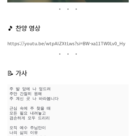
🎵 찬양 영상
https://youtu.be/wtpAIZXtLws?si=BW-xa11TW0Lv0_Hy
📝 가사
주 발 앞에 나 엎드려  

주만 간절히 원해  

주 계신 곳 나 바라봅니다  

근심 속에 주 찾을 때  

모든 필요 내려놓고  

겸손하게 모두 드리리  

오직 예수 주님만이  

나의 삶의 이유  
