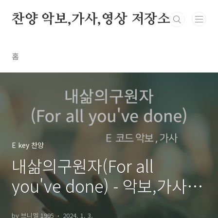
본문 바로가기
찬양 악보,가사,영상 저장소
홈
E key 찬양
내삶의구원자(For all
you've done) - 악보,가사,영
상 E KEY
by 브니엘 1995
2024. 1. 3.