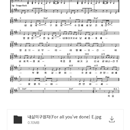
내삶의구원자(For all you've done) E.jpg
0.10MB