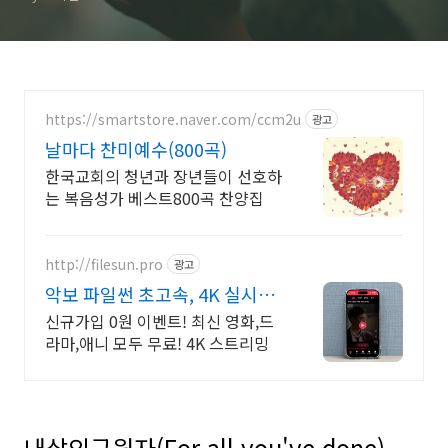
https://smartstore.naver.com/ccm2u
광고
날마다 찬미예수(800곡)
한국교회의 청년과 장년들이 선호하
는 복음성가 베스트800곡 찬양집
http://filesun.pro
광고
악보 파일썬 초고속, 4K 실시간
보기!
신규가입 0원 이벤트! 최신 영화,드
라마,애니 모두 무료! 4K 스트리밍
내삶의구원자(For all you've done) -